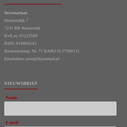
Secretariaat
Dennendijk 7
7231 RB Warnsveld
KvK.nr. 01123589
RSIN: 818804543
Bankrekening
:
NL 75 RABO 0137589131
Emailadres: post@diyonepal.nl
NIEUWSBRIEF
Naam
E-mail