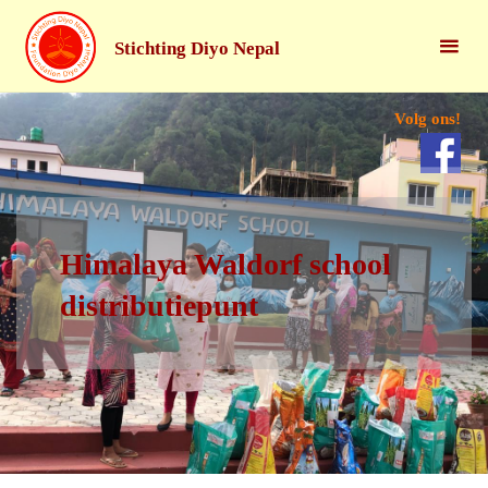
Stichting Diyo Nepal
Volg ons!
Himalaya Waldorf school
distributiepunt