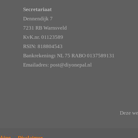
Secretariaat
Dennendijk 7
7231 RB Warnsveld
KvK.nr. 01123589
RSIN: 818804543
Bankrekening
:
NL 75 RABO 0137589131
Emailadres: post@diyonepal.nl
Deze web
king
Disclaimer