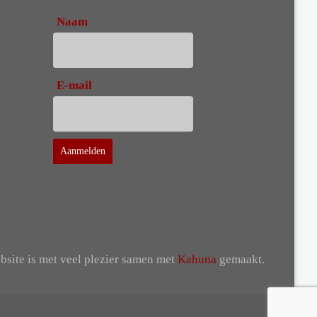
Naam
E-mail
site is met veel plezier samen met
Kahuna
gemaakt.