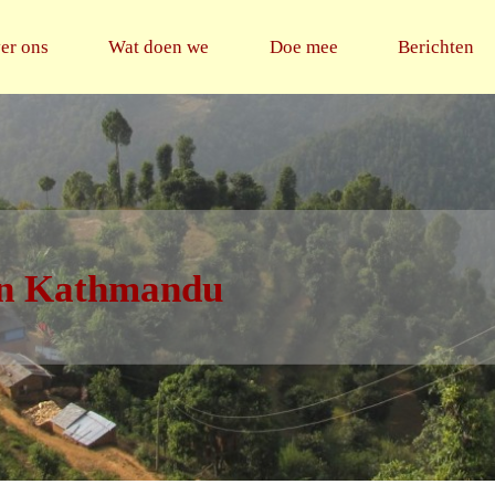
ip
er ons
Wat doen we
Doe mee
Berichten
ntent
in Kathmandu