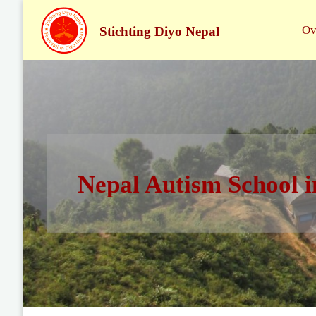
Sk
Ov
Stichting Diyo Nepal
to
co
Nepal Autism School 